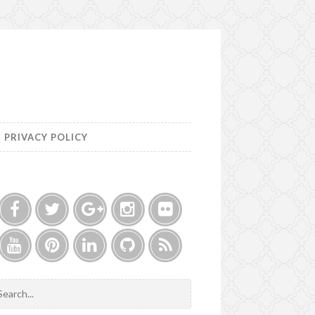
PRIVACY POLICY
F
T
G
I
F
a
w
o
n
l
c
i
o
s
i
Y
P
L
G
F
e
t
g
t
c
o
i
i
i
e
b
t
l
a
k
u
n
n
t
e
o
e
e
g
r