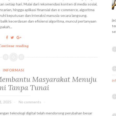
H
an setiap hari. Mulai dari rekomendasi konten di media sosial,
a
ncarian, hingga aplikasi finansial dan e-commerce, algoritma
r
hi keputusan dan interaksi manusia secara langsung.
ja
i
 balik kecerdasan dan efisiensi algoritma, muncul pertanyaan
te
I
pakah...
se
n
i
P
Continue reading
M
T
e
8
n
9
a
:
n
INFORMASI
B
a
Membantu Masyarakat Menuju
o
m
in
c
mi Tanpa Tunai
k
o
a
r
n
a
1, 2025
No comments
K
n
a
T
gan teknologi digital telah mendorong perubahan besar
s