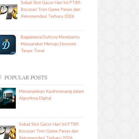
Sobat Slot Gacor Hari Ini PT89:
Bocoran Tren Game Panas dan
Rekomendasi Terbaru 2026
Bagaimana Duitcoy Membantu
Masyarakat Menuju Ekonomi
Tanpa Tunai
POPULAR POSTS
Menanamkan Kasihmenang dalam
Algoritma Digital
Sobat Slot Gacor Hari Ini PT89:
Bocoran Tren Game Panas dan
Rekomendasi Terbaru 2026