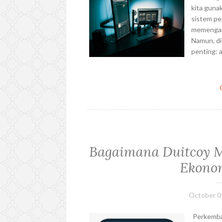
kita gunak
sistem pe
memengaru
Namun, di
penting: a
Bagaimana Duitcoy 
Ekono
October 0
Perkemban