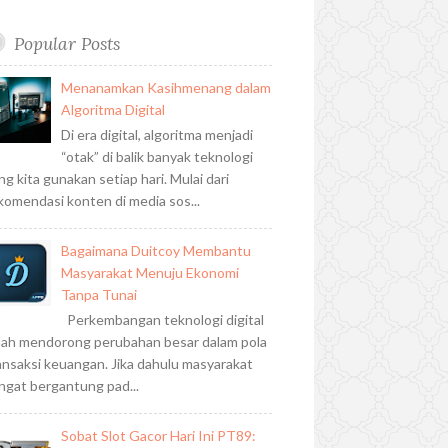
t
t
k
h
d
o
r
P
r
u
e
e
u
k
l
a
Popular Posts
b
r
d
b
u
m
e
e
i
s
Menanamkan Kasihmenang dalam
s
n
Algoritma Digital
t
Di era digital, algoritma menjadi
“otak” di balik banyak teknologi
ng kita gunakan setiap hari. Mulai dari
komendasi konten di media sos...
Bagaimana Duitcoy Membantu
Masyarakat Menuju Ekonomi
Tanpa Tunai
Perkembangan teknologi digital
lah mendorong perubahan besar dalam pola
ansaksi keuangan. Jika dahulu masyarakat
ngat bergantung pad...
Sobat Slot Gacor Hari Ini PT89: