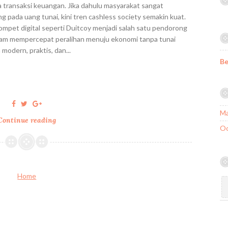
r
a transaksi keuangan. Jika dahulu masyarakat sangat
i
e
g pada uang tunai, kini tren cashless society semakin kuat.
h
n
dompet digital seperti Duitcoy menjadi salah satu pendorong
m
G
am mempercepat peralihan menuju ekonomi tanpa tunai
e
a
 modern, praktis, dan...
n
m
B
a
e
n
P
g
a
d
n
a
Ma
a
l
Continue reading
B
s
Oc
a
a
d
m
g
a
A
a
n
l
i
R
g
Home
m
e
o
a
k
r
n
o
i
a
m
t
D
e