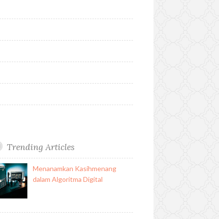
Trending Articles
Menanamkan Kasihmenang
dalam Algoritma Digital