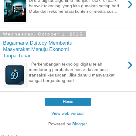
›
Di era digital, algoritma menjadi “otak” di balik
banyak teknologi yang kita gunakan setiap hari.
Mulai dari rekomendasi konten di media sos...
Wednesday, October 1, 2025
Bagaimana Duitcoy Membantu
Masyarakat Menuju Ekonomi
Tanpa Tunai
›
Perkembangan teknologi digital telah
mendorong perubahan besar dalam pola
transaksi keuangan. Jika dahulu masyarakat
sangat bergantung pad...
Home
View web version
Powered by
Blogger
.