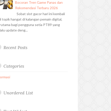
Bocoran Tren Game Panas dan
Rekomendasi Terbaru 2026
Sobat slot gacor hari ini kembali
di topik hangat di kalangan pemain digital,
rutama bagi pengguna setia PT89 yang
lalu update deng...
Recent Posts
Categories
formasi
Unordered List