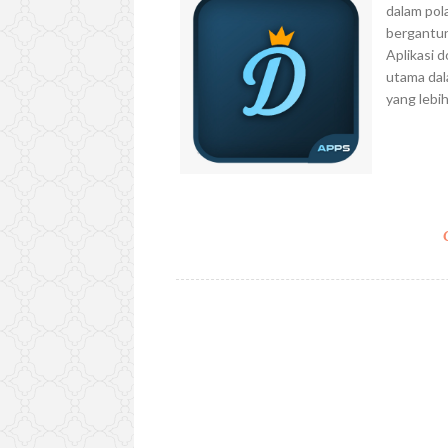
dalam pol
bergantun
Aplikasi 
utama dal
yang lebih