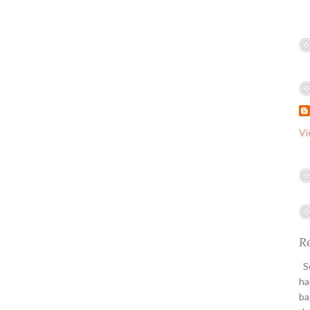
m
u
n
a
i
d
D
t
a
i
c
s
g
o
i
i
y
T
t
M
e
a
e
r
l
m
Vi
b
b
a
a
r
n
u
t
2
u
0
M
2
a
R
6
s
y
So
a
ha
r
ba