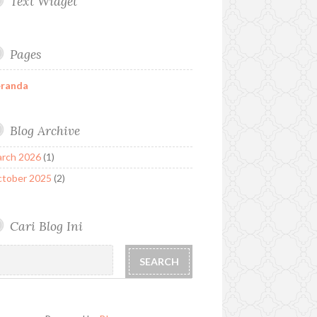
Text Widget
Pages
eranda
Blog Archive
rch 2026
(1)
tober 2025
(2)
Cari Blog Ini