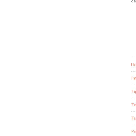
a
de
k
a
t
M
e
n
u
j
u
H
E
k
In
o
n
Ti
o
m
Te
i
T
Tr
a
n
Pr
p