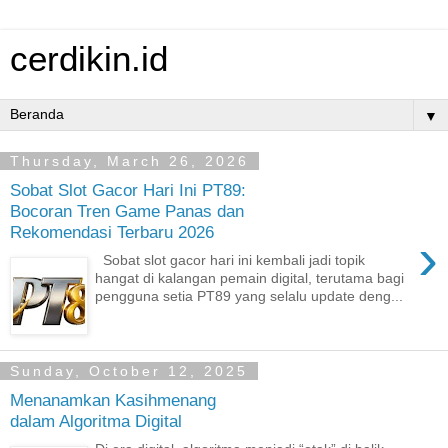
cerdikin.id
▼
Thursday, March 26, 2026
Sobat Slot Gacor Hari Ini PT89:
Bocoran Tren Game Panas dan
Rekomendasi Terbaru 2026
›
Sobat slot gacor hari ini kembali jadi topik
hangat di kalangan pemain digital, terutama bagi
pengguna setia PT89 yang selalu update deng...
Sunday, October 12, 2025
Menanamkan Kasihmenang
dalam Algoritma Digital