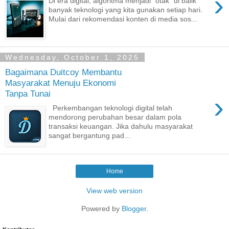
›
Di era digital, algoritma menjadi “otak” di balik
banyak teknologi yang kita gunakan setiap hari.
Mulai dari rekomendasi konten di media sos...
Wednesday, October 1, 2025
Bagaimana Duitcoy Membantu
Masyarakat Menuju Ekonomi
Tanpa Tunai
›
Perkembangan teknologi digital telah
mendorong perubahan besar dalam pola
transaksi keuangan. Jika dahulu masyarakat
sangat bergantung pad...
Home
View web version
Powered by
Blogger
.